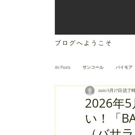
ブログへようこそ
All Posts
サンコール
パイモア
daiki
5月27日
読了時
ご案内
オリジナルヘアケア
2026
い！「BA
（バサラ