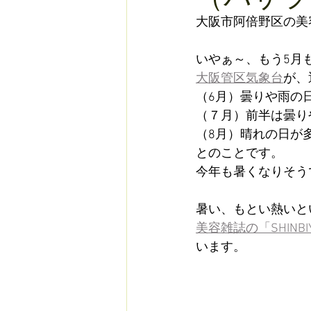
大阪市阿倍野区の美
いやぁ～、もう5月
大阪管区気象台
が、
（6月）曇りや雨の
（７月）前半は曇り
（8月）晴れの日が
とのことです。
今年も暑くなりそう
暑い、もとい熱いと
美容雑誌の「SHINBI
います。