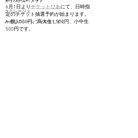
オリジナルヘアケア
6月1日より
チケットぴあ
にて、日時指
クリレージュ
定のチケット抽選予約が始まります。
一般3,000円、高大生1,500円、小中生
みんなのシャンプーやさしずく
500円です。