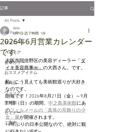
記事
All Posts
daiki
All Posts
6月1日
読了時間: 1分
2026年6月営業カレンダー
サンコール
です
パイモア
大阪市阿倍野区の美容ディーラー「
ダ
香草カラー
イキ美容商事㈱」
の大西さん。です。
おススメアイテム
私、こう見えても美術館巡りが大好き
新商品
なのです。
ウィッグ
朗報です！2026年8月21日（金）～9月
美術館
27日（日）の期間、
中之島美術館
にあ
の
フェルメールの「真珠の耳飾りの少
セミナー
女」展
が開催されます。
ご案内
14年ぶりの日本公開なので、絶対に観
に行きたいです。