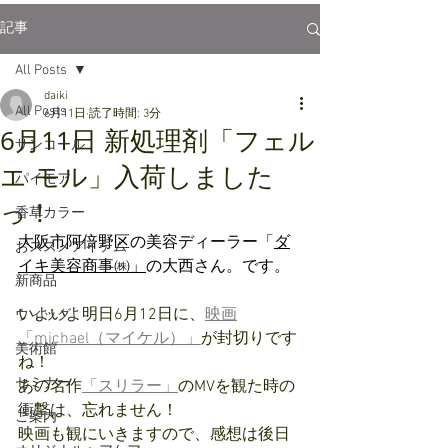
記事
All Posts
daiki
All Posts
6月11日
読了時間: 3分
6月11日 新処理剤「フェル
サンコール
エ モル」入荷しました
パイモア
っ！
香草カラー
大阪市阿倍野区の美容ディーラー「
ダ
おススメアイテム
イキ美容商事㈱」
の大西さん。です。
新商品
いよいよ明日6月12日に、
映画
ウィッグ
「michael（マイケル）」
が封切りです
美術館
ね！
セミナー
あの名作
「スリラー」
のMVを観た時の
衝撃は、忘れません！
ご案内
映画も観にいきますので、感想は後日