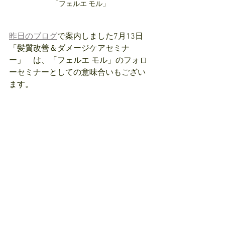
「フェルエ モル」
昨日のブログ
で案内しました
7月13日　
「髪質改善＆ダメージケアセミナ
ー」　は、
「フェルエ モル」のフォロ
ーセミナーとしての意味合いもござい
ます。
「フェルエ モル」導入サロンはもちろ
ん、ご検討中や興味あるサロンはぜひ
ご参加ください！
【お問い合わせ】
https://www.daiki-net.com/contact
InstagramやXのＤＭからも承ります。
https://www.instagram.com/daiki.abeno
https://x.com/daiki_beautynet