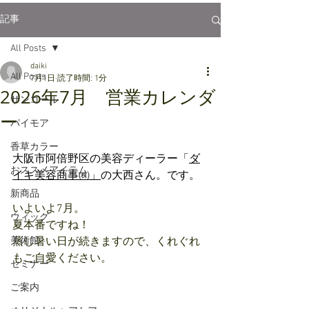
記事
All Posts
daiki
All Posts
7月1日
読了時間: 1分
2026年7月 営業カレンダ
サンコール
ー
パイモア
香草カラー
大阪市阿倍野区の美容ディーラー「
ダ
おススメアイテム
イキ美容商事㈱」
の大西さん。です。
新商品
いよいよ7月。
ウィッグ
夏本番ですね！
美術館
蒸し暑い日が続きますので、くれぐれ
もご自愛ください。
セミナー
ご案内