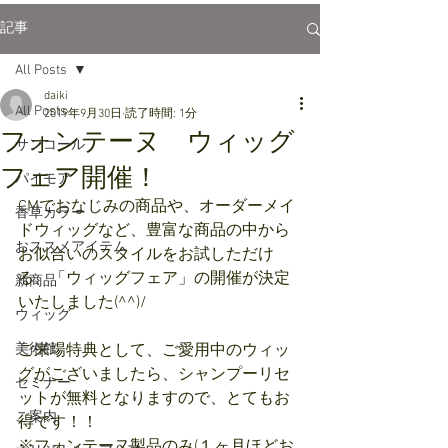
記事
All Posts
daiki
All Posts
2019年9月30日
読了時間: 1分
フォンテーヌ ウィッグ
サンコール
フェア開催！
パイモア
CMでおなじみの商品や、オーダーメイ
香草カラー
ドウィッグなど、豊富な商品の中から
おススメアイテム
お似合いのスタイルをお試しただけ
る、「ウィッグフェア」の開催が決定
新商品
いたしました(^^)/
ウィッグ
美術館
ご来場特典として、ご愛用中のウィッ
グがございましたら、シャンプーリセ
セミナー
ットが無料となりますので、とてもお
ご案内
得です！！
※フォンテーヌ製品のみ(１ヶ月ほどお