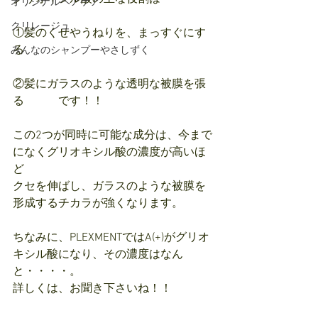
オリジナルヘアケア
クリレージュ
①髪のくせやうねりを、まっすぐにす
る
みんなのシャンプーやさしずく
②髪にガラスのような透明な被膜を張
る　　　です！！
この2つが同時に可能な成分は、今まで
になくグリオキシル酸の濃度が高いほ
ど
クセを伸ばし、ガラスのような被膜を
形成するチカラが強くなります。
ちなみに、PLEXMENTではA(+)がグリオ
キシル酸になり、その濃度はなん
と・・・・。
詳しくは、お聞き下さいね！！