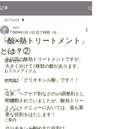
記事
All Posts
daiki
All Posts
2019年5月10日
読了時間: 1分
「酸×熱トリートメント」
サンコール
とは？②
パイモア
今話題の酸熱トリートメントですが、
香草カラー
大きく分けて2種類の酸があります。
おススメアイテム
一つは「グリオキシル酸」です！！
新商品
ウィッグ
従来、ヘアケア剤などのpH調整剤とし
美術館
て使用されていましたが、酸熱トリー
トメントメニューにおいては、最も重
セミナー
要な役割をはたします！
ご案内
グリオキシル酸の主な役割は