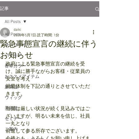
記事
All Posts
daiki
All Posts
2020年5月7日
読了時間: 1分
緊急事態宣言の継続に伴う
サンコール
お知らせ
パイモア
政府による緊急事態宣言の継続を受
香草カラー
け、誠に勝手ながらお客様・従業員の
おススメアイテム
安全を考え
就業体制を下記の通りとさせていただ
新商品
きます。
ウィッグ
美術館
当面は厳しい状況が続く見込みではご
ざいますが、明るい未来を信じ、社員
セミナー
一丸となり
ご案内
前進して参る所存でございます。
今後とも、よろしくお願い申し上げま