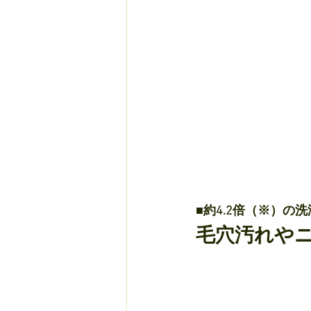
■約4.2倍（※）の
毛穴汚れや