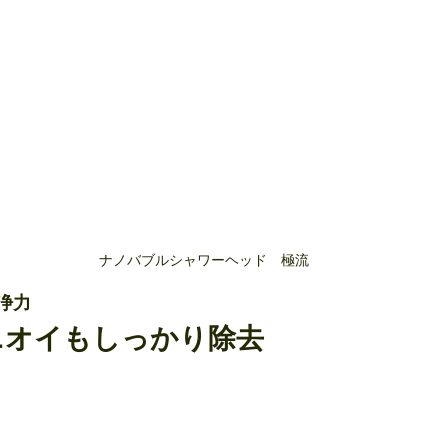
ナノバブルシャワーヘッド　極流
洗浄力　
ニオイもしっかり除去