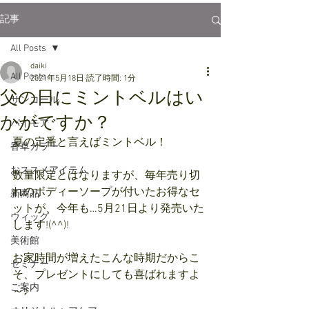
記事
All Posts
daiki
All Posts
2021年5月18日
読了時間: 1分
父の日にミントベルはい
サンコール
かがですか？
パイモア
夏の定番と言えばミントベル！
香草カラー
おススメアイテム
数量限定とはなりますが、毎年売り切
れのボディーソープが付いたお得なセ
新商品
ットが、今年も…5月21日より発売いた
ウィッグ
します!(^^)!
美術館
お家時間が増えたこんな時期だからこ
セミナー
そ、プレゼントにしても喜ばれますよ
ご案内
～♪