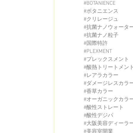
#BOTANIENCE
#ボタニエンス
#クリレージュ
#抗菌ナノウォータ
#抗菌ナノ粒子
#国際特許
#PLEXMENT
#プレックスメント
#酸熱トリートメン
#レアラカラー
#ダメージレスカラ
#香草カラー
#オーガニックカラ
#酸性ストレート
#酸性デジパ
#大阪美容ディーラ
#美容室開業