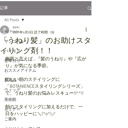
記事
All Posts
daiki
All Posts
2021年6月8日
読了時間: 1分
「うねり髪」のお助けスタ
サンコール
イリング剤！！
パイモア
梅雨と言えば...『髪のうねり』や『広が
香草カラー
り』が気になる季節。
おススメアイテム
忙しい朝のステイリングに
新商品
「BOTANIENCEスタイリングシリーズ」
ウィッグ
で、うねり髪のお悩みレスキュー!(^^)!
美術館
朝のスタイリングに加えるだけで、一
セミナー
日をハッピーに＼(^o^)／
ご案内