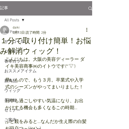
記事
All Posts
daiki
All Posts
3月13日
読了時間: 2分
１分で取り付け簡単！お悩
サンコール
み解消ウィッグ！
パイモア
こんにちは。大阪の美容ディーラー ダ
香草カラー
イキ美容商事㈱のイトウです(*'▽')
おススメアイテム
早いもので、もう３月。卒業式や入学
新商品
式のシーズンが
やってまいりました
！
ウィッグ
美術館
日中も過ごしやすい気温になり、お出
かけする機会も多くなるこの時期…
セミナー
ご案内
ふと鏡をみると…なんだか生え際の白髪
が目立つ～(/ω＼)　