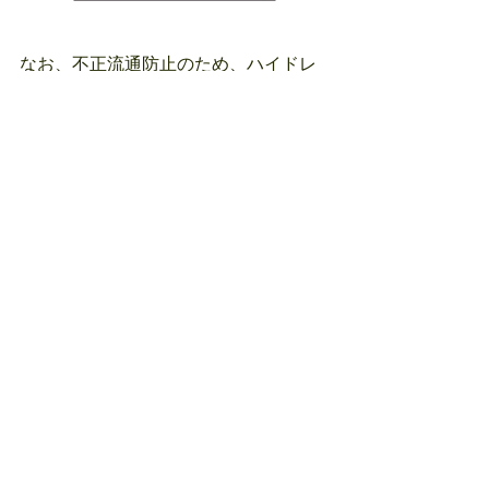
なお、不正流通防止のため、ハイドレ
ートは登録サロンのみのお取り扱いと
なります。
ご登録に関しては、お問合せくださ
い。
初回ご購入から、通常商品と同様1本か
らご注文可能です。
【お問い合わせ】
https://www.daiki-net.com/contact
InstagramやXのＤＭからも承ります。
https://www.instagram.com/daiki.abeno
https://x.com/daiki_beautynet
 「この記事を書いた人」