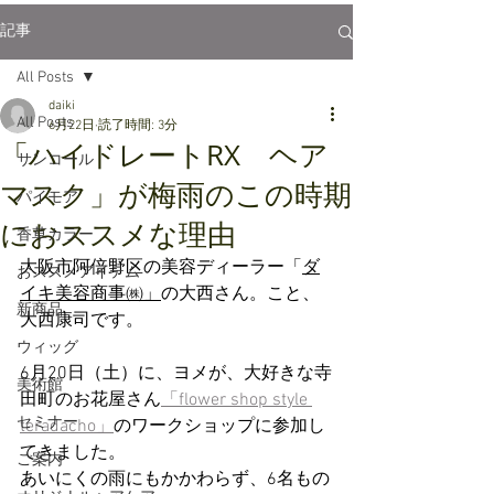
記事
All Posts
daiki
All Posts
6月22日
読了時間: 3分
「ハイドレートRX ヘア
サンコール
マスク」が梅雨のこの時期
パイモア
におススメな理由
香草カラー
大阪市阿倍野区の美容ディーラー「
ダ
おススメアイテム
イキ美容商事㈱」
の大西さん。こと、
新商品
大西康司です。
ウィッグ
6月20日（土）に、ヨメが、大好きな寺
美術館
田町のお花屋さん
「flower shop style 
セミナー
teradacho」
のワークショップに参加し
てきました。
ご案内
あいにくの雨にもかかわらず、6名もの