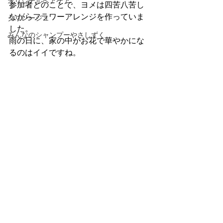
オリジナルヘアケア
参加者とのことで、ヨメは四苦八苦し
ながらフラワーアレンジを作っていま
クリレージュ
した。
みんなのシャンプーやさしずく
雨の日に、家の中がお花で華やかにな
るのはイイですね。