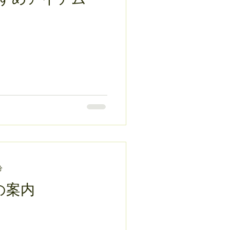
分
の案内